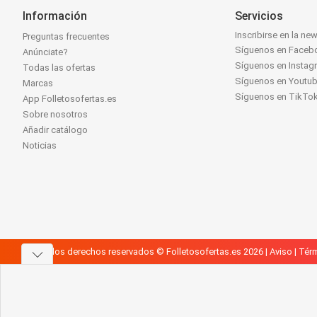
Información
Servicios
Inscribirse en la new
Preguntas frecuentes
Síguenos en Faceb
Anúnciate?
Síguenos en Instag
Todas las ofertas
Síguenos en Youtu
Marcas
Síguenos en TikTo
App Folletosofertas.es
Sobre nosotros
Añadir catálogo
Noticias
Todos los derechos reservados © Folletosofertas.es 2026 |
Aviso
|
Térm