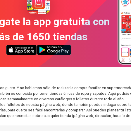
gate la app gratuita con
ás de 1650 tiendas
con gusto. Y no hablamos sólo de realizar la compra familiar en supermer
también es conocida por tener tiendas únicas de ropa y zapatos. Aquí podrá
can semanalmente en diversos catálogos y folletos durante todo el año.
os folletos de nuestra página web, donde también puedes indagar sobre tod
s, para que te sea fácil encontrarlas y comparar. Así puedes planear tu lista
ción que necesitas sobre cualquier tienda (página web, dirección, horario de 