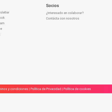
Socios
sletter
¿Interesado en colaborar?
ook
Contácta con nosotros
ram
be
k
inos y condiciones
|
Política de Privacidad
|
Política de cookies