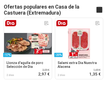
Ofertas populares en Casa de la
Castuera (Extremadura)
-17%
-20%
Llonza d'agulla de porc
Salami extra Dia Nuestra
Selección de Dia
Alacena
3,59 €
1,69 €
2,97 €
1,35 €
2 días
2 días