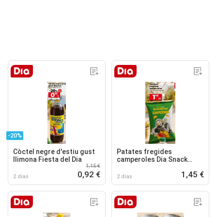
-20%
Còctel negre d'estiu gust
Patates fregides
llimona Fiesta del Dia
camperoles Dia Snack
1,15 €
Maniac
0,92 €
1,45 €
2 días
2 días