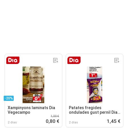
-20%
Xampinyons laminats Dia
Patates fregides
Vegecampo
ondulades gust pernil Dia
1,00 €
Snack Maniac
0,80 €
1,45 €
2 días
2 días