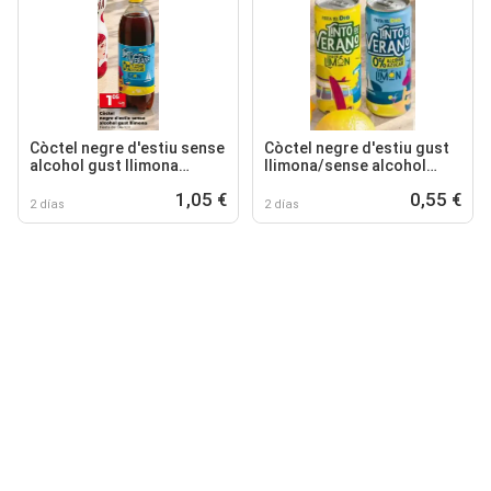
Còctel negre d'estiu sense
Còctel negre d'estiu gust
alcohol gust llimona
llimona/sense alcohol
Fiesta del Dia
Fiesta del Dia llauna
1,05 €
0,55 €
2 días
2 días