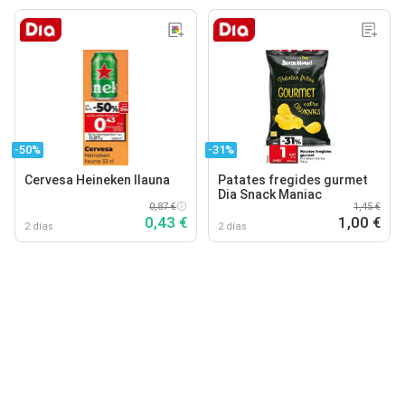
-50%
-31%
Cervesa Heineken llauna
Patates fregides gurmet
Dia Snack Maniac
0,87 €
1,45 €
0,43 €
1,00 €
2 días
2 días