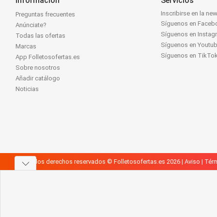
Información
Servicios
Inscribirse en la new
Preguntas frecuentes
Síguenos en Faceb
Anúnciate?
Síguenos en Instag
Todas las ofertas
Síguenos en Youtu
Marcas
Síguenos en TikTo
App Folletosofertas.es
Sobre nosotros
Añadir catálogo
Noticias
Todos los derechos reservados © Folletosofertas.es 2026 |
Aviso
|
Térm