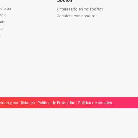
Socios
sletter
¿Interesado en colaborar?
ook
Contácta con nosotros
ram
be
k
inos y condiciones
|
Política de Privacidad
|
Política de cookies