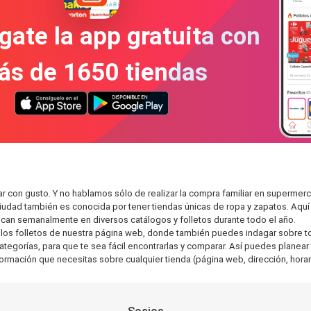
gate la app gratuita con
ás de 1650 tiendas
 con gusto. Y no hablamos sólo de realizar la compra familiar en superme
ciudad también es conocida por tener tiendas únicas de ropa y zapatos. Aqu
can semanalmente en diversos catálogos y folletos durante todo el año.
os folletos de nuestra página web, donde también puedes indagar sobre tod
gorías, para que te sea fácil encontrarlas y comparar. Así puedes planear tu
nformación que necesitas sobre cualquier tienda (página web, dirección, horar