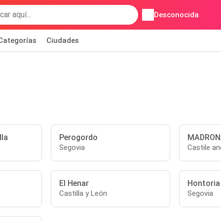
Desconocida
Categorías
Ciudades
lla
Perogordo
MADRON
Segovia
Castile a
El Henar
Hontoria
Castilla y León
Segovia