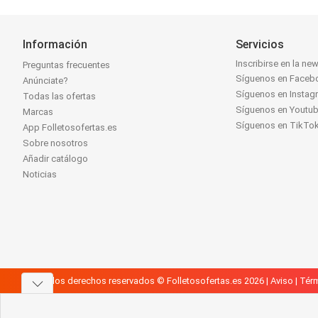
Información
Servicios
Inscribirse en la new
Preguntas frecuentes
Síguenos en Faceb
Anúnciate?
Síguenos en Instag
Todas las ofertas
Síguenos en Youtu
Marcas
Síguenos en TikTo
App Folletosofertas.es
Sobre nosotros
Añadir catálogo
Noticias
Todos los derechos reservados © Folletosofertas.es 2026 |
Aviso
|
Térm