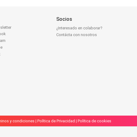
Socios
sletter
¿Interesado en colaborar?
ook
Contácta con nosotros
ram
be
k
inos y condiciones
|
Política de Privacidad
|
Política de cookies