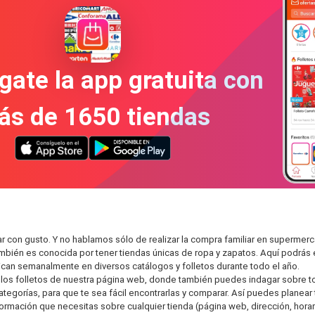
gate la app gratuita con
ás de 1650 tiendas
r con gusto. Y no hablamos sólo de realizar la compra familiar en superm
también es conocida por tener tiendas únicas de ropa y zapatos. Aquí podrá
can semanalmente en diversos catálogos y folletos durante todo el año.
os folletos de nuestra página web, donde también puedes indagar sobre tod
gorías, para que te sea fácil encontrarlas y comparar. Así puedes planear tu
nformación que necesitas sobre cualquier tienda (página web, dirección, horar