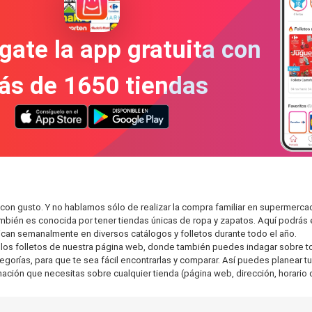
gate la app gratuita con
ás de 1650 tiendas
con gusto. Y no hablamos sólo de realizar la compra familiar en supermer
también es conocida por tener tiendas únicas de ropa y zapatos. Aquí podrá
can semanalmente en diversos catálogos y folletos durante todo el año.
os folletos de nuestra página web, donde también puedes indagar sobre tod
rías, para que te sea fácil encontrarlas y comparar. Así puedes planear tu 
rmación que necesitas sobre cualquier tienda (página web, dirección, horario 