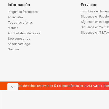
Información
Servicios
Inscribirse en la new
Preguntas frecuentes
Síguenos en Faceb
Anúnciate?
Síguenos en Instag
Todas las ofertas
Síguenos en Youtu
Marcas
Síguenos en TikTo
App Folletosofertas.es
Sobre nosotros
Añadir catálogo
Noticias
Todos los derechos reservados © Folletosofertas.es 2026 |
Aviso
|
Térm