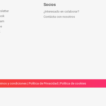
Socios
sletter
¿Interesado en colaborar?
ook
Contácta con nosotros
ram
be
k
inos y condiciones
|
Política de Privacidad
|
Política de cookies