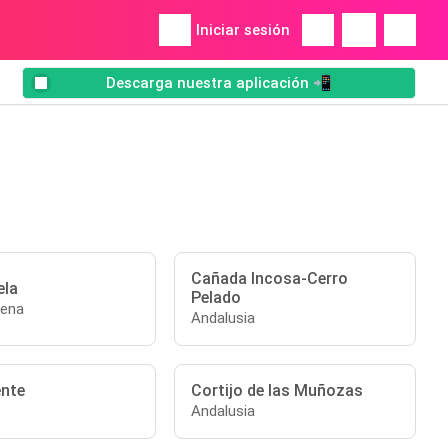
Iniciar sesión
Descarga nuestra aplicación 📲
Cañada Incosa-Cerro
ela
Pelado
rena
Andalusia
ente
Cortijo de las Muñozas
Andalusia