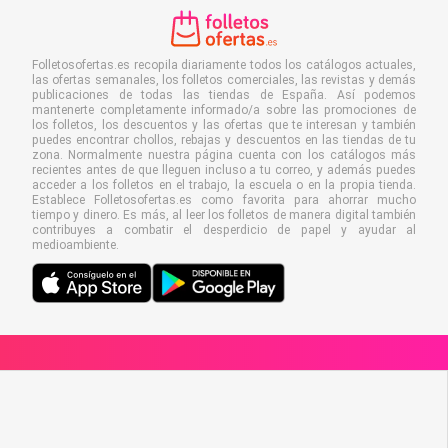
Folletosofertas.es recopila diariamente todos los catálogos actuales,
las ofertas semanales, los folletos comerciales, las revistas y demás
publicaciones de todas las tiendas de España. Así podemos
mantenerte completamente informado/a sobre las promociones de
los folletos, los descuentos y las ofertas que te interesan y también
puedes encontrar chollos, rebajas y descuentos en las tiendas de tu
zona. Normalmente nuestra página cuenta con los catálogos más
recientes antes de que lleguen incluso a tu correo, y además puedes
acceder a los folletos en el trabajo, la escuela o en la propia tienda.
Establece Folletosofertas.es como favorita para ahorrar mucho
tiempo y dinero. Es más, al leer los folletos de manera digital también
contribuyes a combatir el desperdicio de papel y ayudar al
medioambiente.