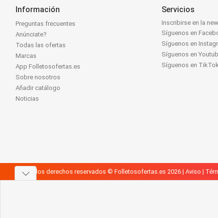
Información
Servicios
Inscribirse en la new
Preguntas frecuentes
Síguenos en Faceb
Anúnciate?
Síguenos en Instag
Todas las ofertas
Síguenos en Youtu
Marcas
Síguenos en TikTo
App Folletosofertas.es
Sobre nosotros
Añadir catálogo
Noticias
Todos los derechos reservados © Folletosofertas.es 2026 |
Aviso
|
Térm