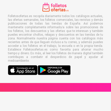
Folletosofertas.es recopila diariamente todos los catálogos actuales,
las ofertas semanales, los folletos comerciales, las revistas y demás
publicaciones de todas las tiendas de España. Así podemos
mantenerte completamente informado/a sobre las promociones de
los folletos, los descuentos y las ofertas que te interesan y también
puedes encontrar chollos, rebajas y descuentos en las tiendas de tu
zona. Normalmente nuestra página cuenta con los catálogos más
recientes antes de que lleguen incluso a tu correo, y además puedes
acceder a los folletos en el trabajo, la escuela o en la propia tienda.
Establece Folletosofertas.es como favorita para ahorrar mucho
tiempo y dinero. Es más, al leer los folletos de manera digital también
contribuyes a combatir el desperdicio de papel y ayudar al
medioambiente.