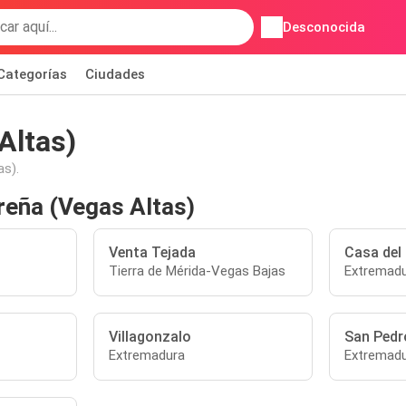
Desconocida
Categorías
Ciudades
Altas)
as).
reña (Vegas Altas)
Venta Tejada
Casa del 
Tierra de Mérida-Vegas Bajas
Extremad
Villagonzalo
San Pedr
Extremadura
Extremad