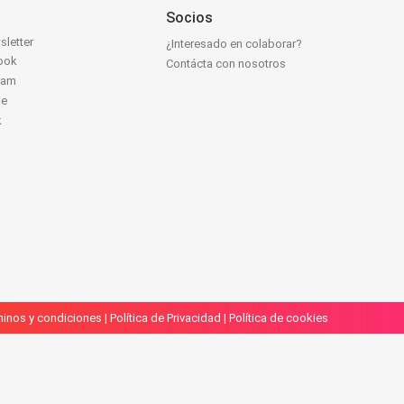
Socios
sletter
¿Interesado en colaborar?
ook
Contácta con nosotros
ram
be
k
inos y condiciones
|
Política de Privacidad
|
Política de cookies