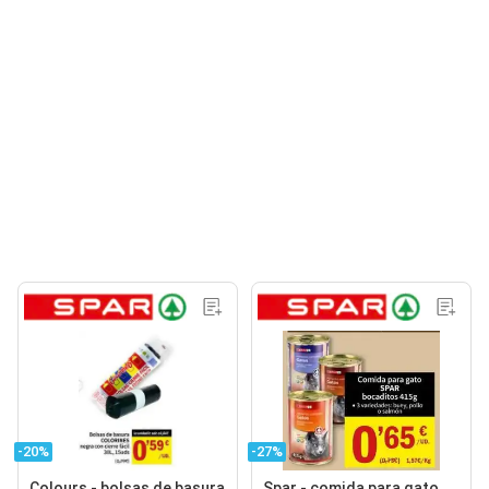
-20%
-27%
Colours - bolsas de basura
Spar - comida para gato