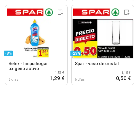
-8%
-23%
Selex - limpiahogar
Spar - vaso de cristal
oxígeno activo
1,51 €
1,15 €
1,29 €
0,50 €
6 días
6 días