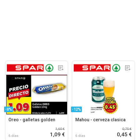
-8%
-12%
Oreo - galletas golden
Mahou - cerveza clasica
1,60 €
0,75 €
1,09 €
0,45 €
6 días
6 días