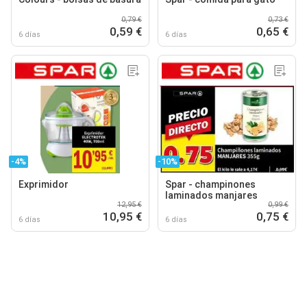
0,79 €
0,73 €
0,59 €
0,65 €
6 días
6 días
-4%
-10%
Exprimidor
Spar - champinones
laminados manjares
12,95 €
0,99 €
10,95 €
0,75 €
6 días
6 días