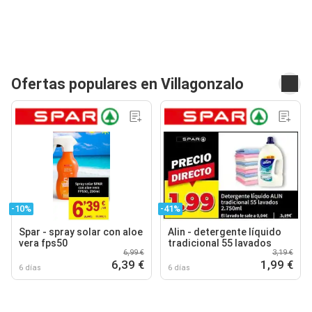
Ofertas populares en Villagonzalo
-10%
-41%
Spar - spray solar con aloe
Alin - detergente líquido
vera fps50
tradicional 55 lavados
6,99 €
3,19 €
6,39 €
1,99 €
6 días
6 días