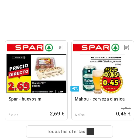
-9%
Spar - huevos m
Mahou - cerveza clasica
0,75 €
2,69 €
0,45 €
6 días
6 días
Todas las ofertas