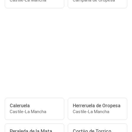
Castile-La Mancha
Campana de Oropesa
Caleruela
Herreruela de Oropesa
Castile-La Mancha
Castile-La Mancha
Peraleda de la Mata
Cortijo de Torrico