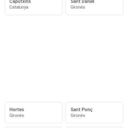
Caputxins
Sant Daniel
Catalunya
Gironés
Hortes
Sant Ponç
Gironés
Gironés