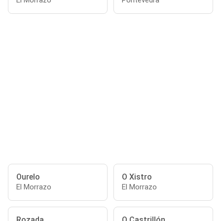
El Morrazo
Pontevedra
Ourelo
O Xistro
El Morrazo
El Morrazo
Rozada
O Castrillón