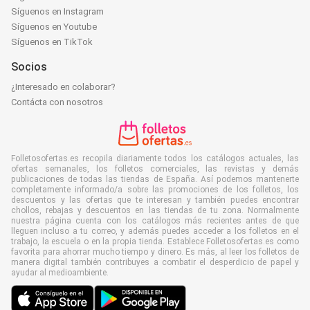
Síguenos en Instagram
Síguenos en Youtube
Síguenos en TikTok
Socios
¿Interesado en colaborar?
Contácta con nosotros
Folletosofertas.es recopila diariamente todos los catálogos actuales, las
ofertas semanales, los folletos comerciales, las revistas y demás
publicaciones de todas las tiendas de España. Así podemos mantenerte
completamente informado/a sobre las promociones de los folletos, los
descuentos y las ofertas que te interesan y también puedes encontrar
chollos, rebajas y descuentos en las tiendas de tu zona. Normalmente
nuestra página cuenta con los catálogos más recientes antes de que
lleguen incluso a tu correo, y además puedes acceder a los folletos en el
trabajo, la escuela o en la propia tienda. Establece Folletosofertas.es como
favorita para ahorrar mucho tiempo y dinero. Es más, al leer los folletos de
manera digital también contribuyes a combatir el desperdicio de papel y
ayudar al medioambiente.