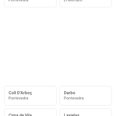
Pontevedra
El Morrazo
Coll D'Arboç
Darbo
Pontevedra
Pontevedra
Cima de Vila
Laxielas