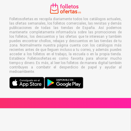
Folletosofertas.es recopila diariamente todos los catálogos actuales,
las ofertas semanales, los folletos comerciales, las revistas y demás
publicaciones de todas las tiendas de España. Así podemos
mantenerte completamente informado/a sobre las promociones de
los folletos, los descuentos y las ofertas que te interesan y también
puedes encontrar chollos, rebajas y descuentos en las tiendas de tu
zona. Normalmente nuestra página cuenta con los catálogos más
recientes antes de que lleguen incluso a tu correo, y además puedes
acceder a los folletos en el trabajo, la escuela o en la propia tienda.
Establece Folletosofertas.es como favorita para ahorrar mucho
tiempo y dinero. Es más, al leer los folletos de manera digital también
contribuyes a combatir el desperdicio de papel y ayudar al
medioambiente.