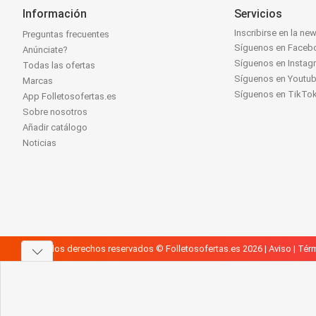
Información
Servicios
Inscribirse en la new
Preguntas frecuentes
Síguenos en Faceb
Anúnciate?
Síguenos en Instag
Todas las ofertas
Síguenos en Youtu
Marcas
Síguenos en TikTo
App Folletosofertas.es
Sobre nosotros
Añadir catálogo
Noticias
Todos los derechos reservados © Folletosofertas.es 2026 |
Aviso
|
Térm