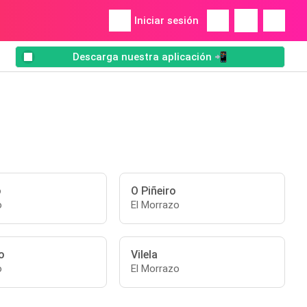
Iniciar sesión
Descarga nuestra aplicación 📲
o
O Piñeiro
o
El Morrazo
o
Vilela
o
El Morrazo