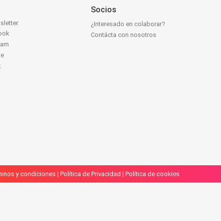
Socios
sletter
¿Interesado en colaborar?
ook
Contácta con nosotros
ram
be
k
inos y condiciones
|
Política de Privacidad
|
Política de cookies