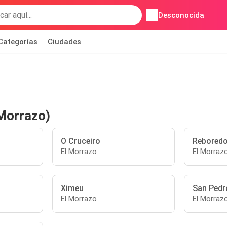
Desconocida
Categorías
Ciudades
 Morrazo)
O Cruceiro
Rebored
El Morrazo
El Morraz
Ximeu
San Pedr
El Morrazo
El Morraz