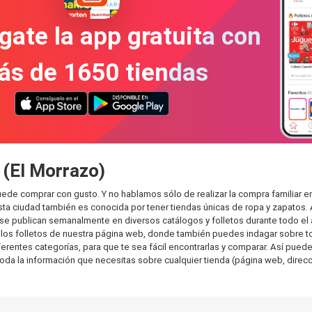
gate la app gratuita con
ás de 1650 tiendas
 (El Morrazo)
 puede comprar con gusto. Y no hablamos sólo de realizar la compra famili
sta ciudad también es conocida por tener tiendas únicas de ropa y zapatos.
e publican semanalmente en diversos catálogos y folletos durante todo el 
os folletos de nuestra página web, donde también puedes indagar sobre tod
rentes categorías, para que te sea fácil encontrarlas y comparar. Así puedes 
toda la información que necesitas sobre cualquier tienda (página web, direcci