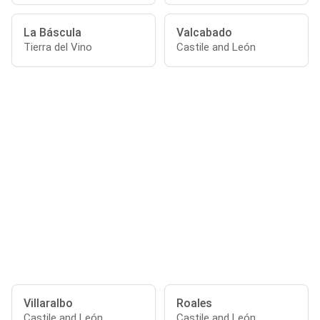
La Báscula
Valcabado
Tierra del Vino
Castile and León
Villaralbo
Roales
Castile and León
Castile and León