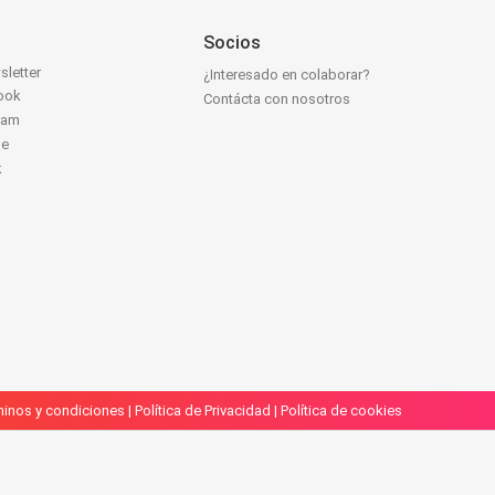
Socios
sletter
¿Interesado en colaborar?
ook
Contácta con nosotros
ram
be
k
inos y condiciones
|
Política de Privacidad
|
Política de cookies