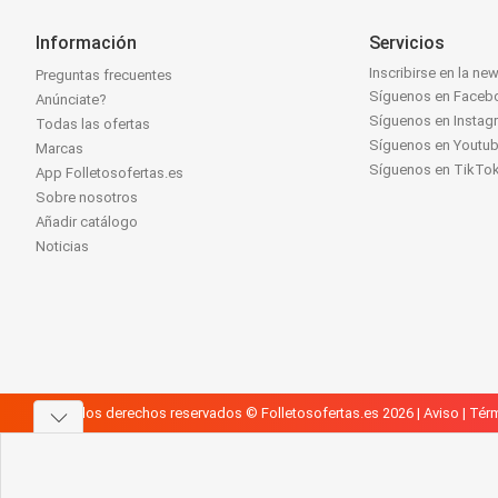
Información
Servicios
Inscribirse en la new
Preguntas frecuentes
Síguenos en Faceb
Anúnciate?
Síguenos en Instag
Todas las ofertas
Síguenos en Youtu
Marcas
Síguenos en TikTo
App Folletosofertas.es
Sobre nosotros
Añadir catálogo
Noticias
Todos los derechos reservados © Folletosofertas.es 2026 |
Aviso
|
Térm