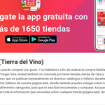
gate la app gratuita con
ás de 1650 tiendas
Tierra del Vino)
de puede comprar con gusto. Y no hablamos sólo de realizar la compra fami
hogar. Esta ciudad también es conocida por tener tiendas únicas de ropa y 
es que se publican semanalmente en diversos catálogos y folletos durante 
os folletos de nuestra página web, donde también puedes indagar sobre tod
ferentes categorías, para que te sea fácil encontrarlas y comparar. Así puede
ar toda la información que necesitas sobre cualquier tienda (página web, dir