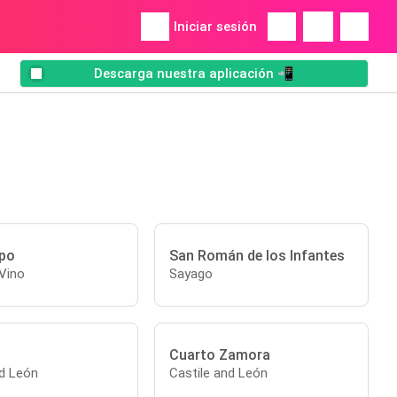
Iniciar sesión
Descarga nuestra aplicación 📲
po
San Román de los Infantes
 Vino
Sayago
Cuarto Zamora
nd León
Castile and León