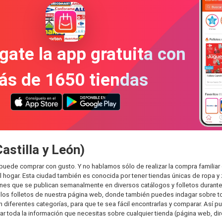
gate la app gratuita con
ás de 1650 tiendas
astilla y León)
e puede comprar con gusto. Y no hablamos sólo de realizar la compra famil
hogar. Esta ciudad también es conocida por tener tiendas únicas de ropa y 
es que se publican semanalmente en diversos catálogos y folletos durante 
os folletos de nuestra página web, donde también puedes indagar sobre tod
diferentes categorías, para que te sea fácil encontrarlas y comparar. Así pue
ar toda la información que necesitas sobre cualquier tienda (página web, dir