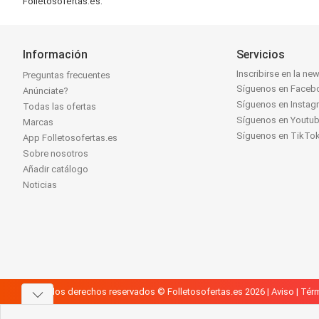
Folletosofertas.es.
Información
Servicios
Inscribirse en la new
Preguntas frecuentes
Síguenos en Faceb
Anúnciate?
Síguenos en Instag
Todas las ofertas
Síguenos en Youtu
Marcas
Síguenos en TikTo
App Folletosofertas.es
Sobre nosotros
Añadir catálogo
Noticias
Todos los derechos reservados © Folletosofertas.es 2026 |
Aviso
|
Térm