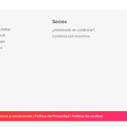
Socios
sletter
¿Interesado en colaborar?
ook
Contácta con nosotros
ram
be
k
inos y condiciones
|
Política de Privacidad
|
Política de cookies