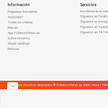
Información
Servicios
Inscribirse en la new
Preguntas frecuentes
Síguenos en Faceb
Anúnciate?
Síguenos en Instag
Todas las ofertas
Síguenos en Youtu
Marcas
Síguenos en TikTo
App Folletosofertas.es
Sobre nosotros
Añadir catálogo
Noticias
Todos los derechos reservados © Folletosofertas.es 2026 |
Aviso
|
Térm