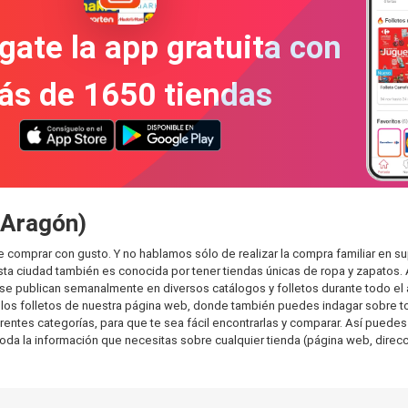
gate la app gratuita con
ás de 1650 tiendas
(Aragón)
 comprar con gusto. Y no hablamos sólo de realizar la compra familiar en
sta ciudad también es conocida por tener tiendas únicas de ropa y zapatos.
e publican semanalmente en diversos catálogos y folletos durante todo el 
os folletos de nuestra página web, donde también puedes indagar sobre tod
es categorías, para que te sea fácil encontrarlas y comparar. Así puedes pla
toda la información que necesitas sobre cualquier tienda (página web, direcci