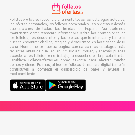
Folletosofertas.es recopila diariamente todos los catálogos actuales,
las ofertas semanales, los folletos comerciales, las revistas y demás
publicaciones de todas las tiendas de España. Así podemos
mantenerte completamente informado/a sobre las promociones de
los folletos, los descuentos y las ofertas que te interesan y también
puedes encontrar chollos, rebajas y descuentos en las tiendas de tu
zona. Normalmente nuestra página cuenta con los catálogos más
recientes antes de que lleguen incluso a tu correo, y además puedes
acceder a los folletos en el trabajo, la escuela o en la propia tienda.
Establece Folletosofertas.es como favorita para ahorrar mucho
tiempo y dinero. Es más, al leer los folletos de manera digital también
contribuyes a combatir el desperdicio de papel y ayudar al
medioambiente.