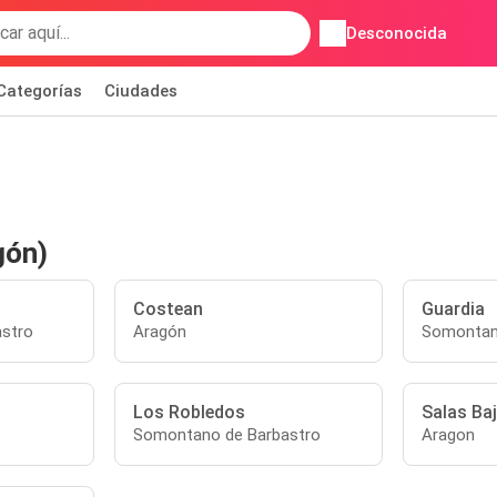
Desconocida
Categorías
Ciudades
gón)
Costean
Guardia
stro
Aragón
Somontan
Los Robledos
Salas Ba
Somontano de Barbastro
Aragon