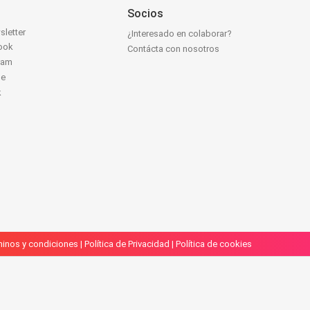
Socios
sletter
¿Interesado en colaborar?
ook
Contácta con nosotros
ram
be
k
inos y condiciones
|
Política de Privacidad
|
Política de cookies