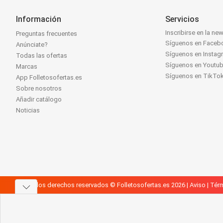
Información
Servicios
Inscribirse en la new
Preguntas frecuentes
Síguenos en Faceb
Anúnciate?
Síguenos en Instag
Todas las ofertas
Síguenos en Youtu
Marcas
Síguenos en TikTo
App Folletosofertas.es
Sobre nosotros
Añadir catálogo
Noticias
Todos los derechos reservados © Folletosofertas.es 2026 |
Aviso
|
Térm