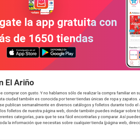
gate la app gratuita con
ás de 1650 tiendas
n El Ariño
de comprar con gusto. Y no hablamos sólo de realizar la compra familiar 
sta ciudad también es conocida por tener tiendas únicas de ropa y zapatos.
e publican semanalmente en diversos catálogos y folletos durante todo el 
os folletos de nuestra página web, donde también puedes indagar sobre tod
ntes categorías, para que te sea fácil encontrarlas y comparar. Así puedes p
toda la información que necesitas sobre cualquier tienda (página web, direcci