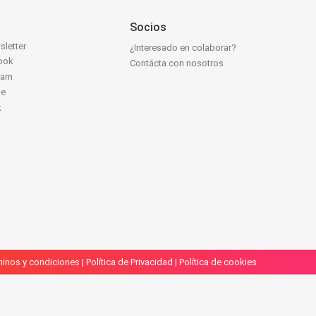
Socios
sletter
¿Interesado en colaborar?
ook
Contácta con nosotros
ram
be
k
inos y condiciones
|
Política de Privacidad
|
Política de cookies