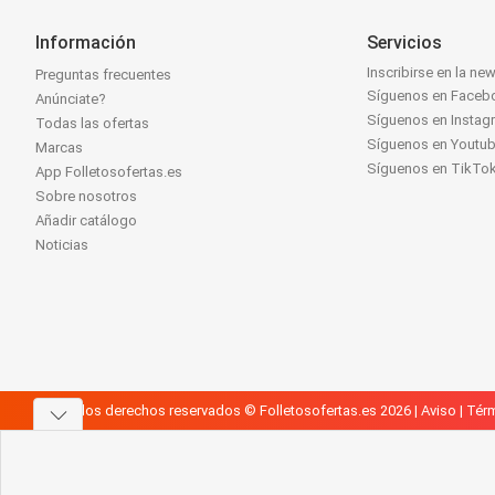
Información
Servicios
Inscribirse en la new
Preguntas frecuentes
Síguenos en Faceb
Anúnciate?
Síguenos en Instag
Todas las ofertas
Síguenos en Youtu
Marcas
Síguenos en TikTo
App Folletosofertas.es
Sobre nosotros
Añadir catálogo
Noticias
Todos los derechos reservados © Folletosofertas.es 2026 |
Aviso
|
Térm