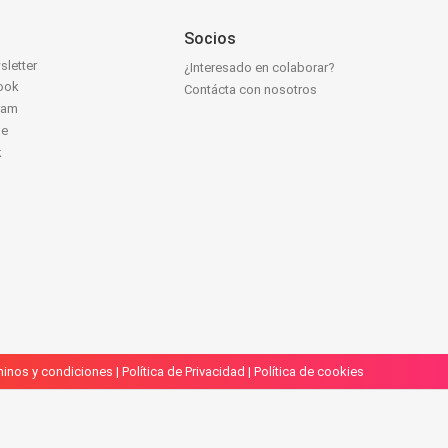
Socios
sletter
¿Interesado en colaborar?
ook
Contácta con nosotros
ram
be
k
inos y condiciones
|
Política de Privacidad
|
Política de cookies