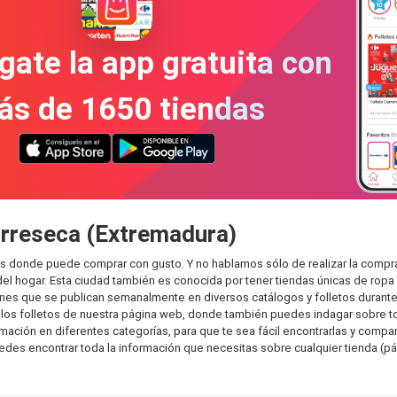
gate la app gratuita con
ás de 1650 tiendas
orreseca (Extremadura)
as donde puede comprar con gusto. Y no hablamos sólo de realizar la comp
l hogar. Esta ciudad también es conocida por tener tiendas únicas de ropa 
es que se publican semanalmente en diversos catálogos y folletos durante 
os folletos de nuestra página web, donde también puedes indagar sobre tod
ión en diferentes categorías, para que te sea fácil encontrarlas y comparar.
uedes encontrar toda la información que necesitas sobre cualquier tienda (pá