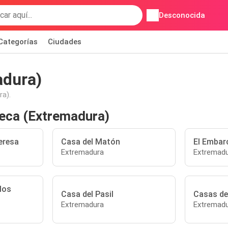
Desconocida
Categorías
Ciudades
adura)
a).
seca (Extremadura)
eresa
Casa del Matón
El Embar
Extremadura
Extremad
los
Casa del Pasil
Casas de
Extremadura
Extremad