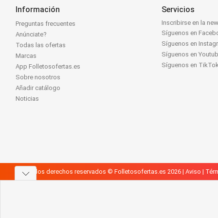
Información
Servicios
Inscribirse en la new
Preguntas frecuentes
Síguenos en Faceb
Anúnciate?
Síguenos en Instag
Todas las ofertas
Síguenos en Youtu
Marcas
Síguenos en TikTo
App Folletosofertas.es
Sobre nosotros
Añadir catálogo
Noticias
Todos los derechos reservados © Folletosofertas.es 2026 |
Aviso
|
Térm