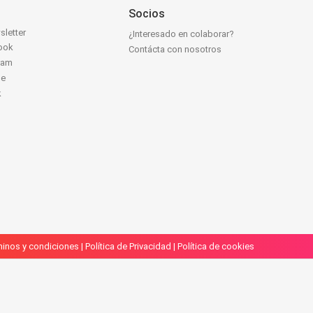
Socios
sletter
¿Interesado en colaborar?
ook
Contácta con nosotros
ram
be
k
inos y condiciones
|
Política de Privacidad
|
Política de cookies