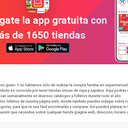
gate la app gratuita con
ás de 1650 tiendas
on gusto. Y no hablamos sólo de realizar la compra familiar en supermer
también es conocida por tener tiendas únicas de ropa y zapatos. Aquí podrá
can semanalmente en diversos catálogos y folletos durante todo el año.
os folletos de nuestra página web, donde también puedes indagar sobre tod
ías, para que te sea fácil encontrarlas y comparar. Así puedes planear tu l
rmación que necesitas sobre cualquier tienda (página web, dirección, horario 