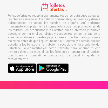
Folletosofertas.es recopila diariamente todos los catálogos actuales,
las ofertas semanales, los folletos comerciales, las revistas y demás
publicaciones de todas las tiendas de España. Así podemos
mantenerte completamente informado/a sobre las promociones de
los folletos, los descuentos y las ofertas que te interesan y también
puedes encontrar chollos, rebajas y descuentos en las tiendas de tu
zona. Normalmente nuestra página cuenta con los catálogos más
recientes antes de que lleguen incluso a tu correo, y además puedes
acceder a los folletos en el trabajo, la escuela o en la propia tienda.
Establece Folletosofertas.es como favorita para ahorrar mucho
tiempo y dinero. Es más, al leer los folletos de manera digital también
contribuyes a combatir el desperdicio de papel y ayudar al
medioambiente.