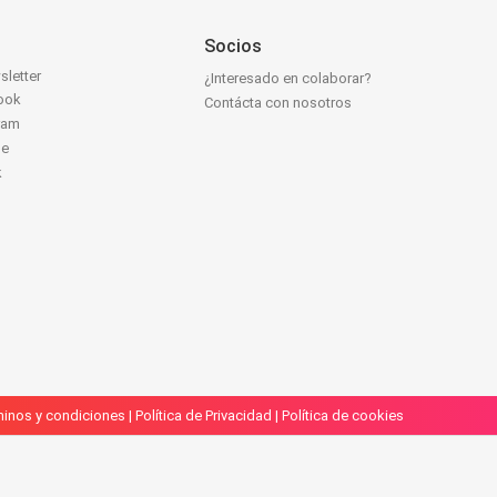
Socios
sletter
¿Interesado en colaborar?
ook
Contácta con nosotros
ram
be
k
inos y condiciones
|
Política de Privacidad
|
Política de cookies