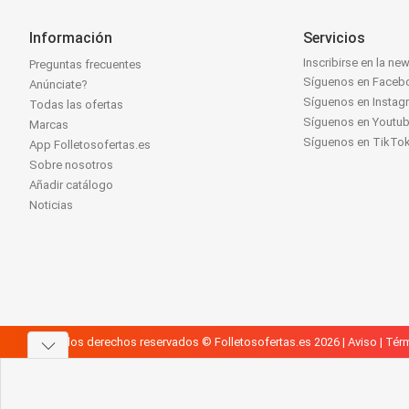
Información
Servicios
Inscribirse en la new
Preguntas frecuentes
Síguenos en Faceb
Anúnciate?
Síguenos en Instag
Todas las ofertas
Síguenos en Youtu
Marcas
Síguenos en TikTo
App Folletosofertas.es
Sobre nosotros
Añadir catálogo
Noticias
Todos los derechos reservados © Folletosofertas.es 2026 |
Aviso
|
Térm