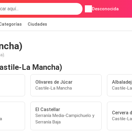
Desconocida
Categorías
Ciudades
ancha)
a).
Castile-La Mancha)
Olivares de Júcar
Albalade
Castile-La Mancha
Castile-L
El Castellar
Cervera d
Serranía Media-Campichuelo y
a
Castile-L
Serranía Baja