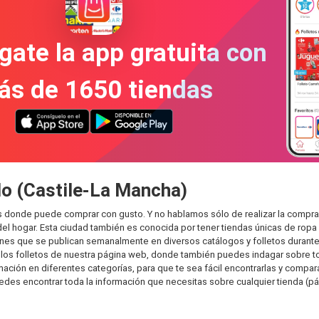
gate la app gratuita con
ás de 1650 tiendas
lo (Castile-La Mancha)
as donde puede comprar con gusto. Y no hablamos sólo de realizar la compr
l hogar. Esta ciudad también es conocida por tener tiendas únicas de ropa 
es que se publican semanalmente en diversos catálogos y folletos durante 
os folletos de nuestra página web, donde también puedes indagar sobre tod
ión en diferentes categorías, para que te sea fácil encontrarlas y comparar.
uedes encontrar toda la información que necesitas sobre cualquier tienda (pá