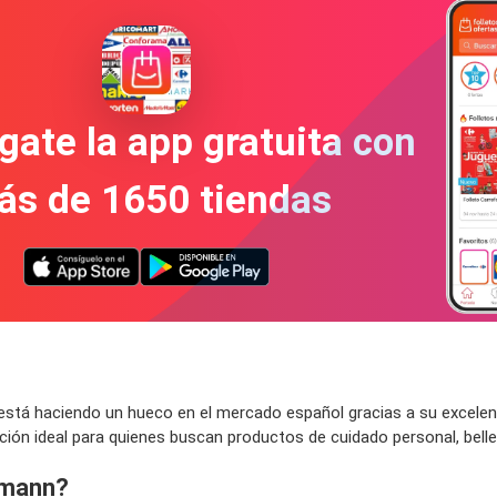
gate la app gratuita con
ás de 1650 tiendas
tá haciendo un hueco en el mercado español gracias a su excelente
ón ideal para quienes buscan productos de cuidado personal, belle
smann?