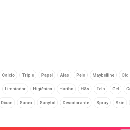
Calcio
Triple
Papel
Alas
Pelo
Maybelline
Old 
Limpiador
Higiénico
Haribo
H&s
Tela
Gel
C
Dixan
Sanex
Sanytol
Desodorante
Spray
Skin