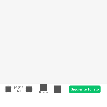
página
Siguiente folleto
1
/2
Buscar