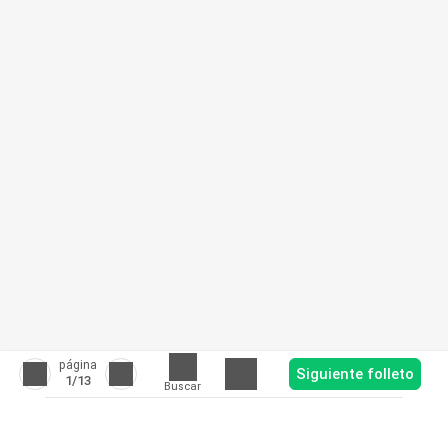
página
Siguiente folleto
1
/13
Buscar