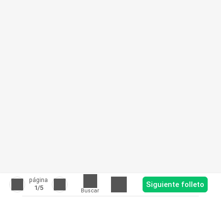
página
Siguiente folleto
1
/5
Buscar