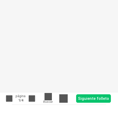
página
Siguiente folleto
1
/4
Buscar