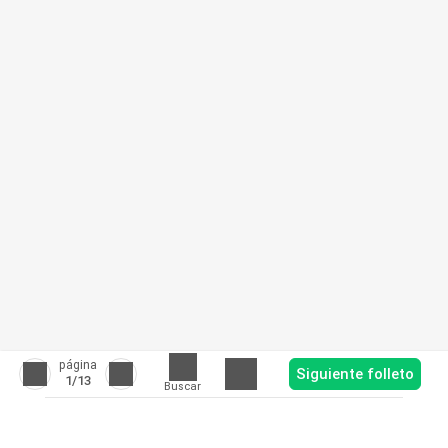
página
Siguiente folleto
1
/13
Buscar