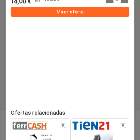
14,00 €
Mirar oferta
Ofertas relacionadas
página
Siguiente folleto
1
/10
Buscar