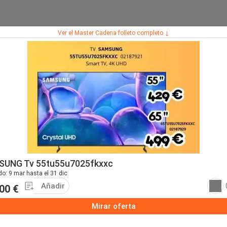
Ver el Master Cadena folleto completo ↓
UNG Tv 55tu55u7025fkxxc
do: 9 mar hasta el 31 dic
Añadir
00 €
Mirar oferta