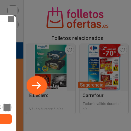
Folletos relacionados
Sugerencia
E.Leclerc
Carrefour
Todavía válido durante 1
0
Válido durante 6 días
día