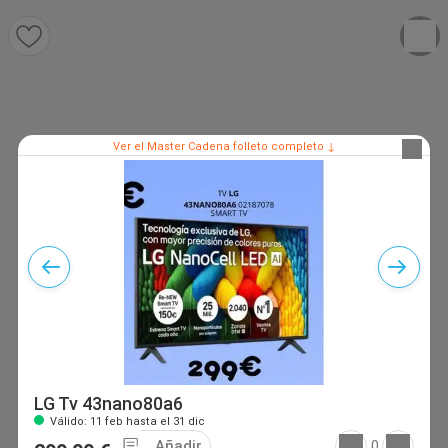
Ver el Master Cadena folleto completo ↓
LG Tv 43nano80a6
Válido: 11 feb hasta el 31 dic
Añadir
0