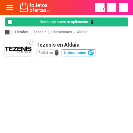
!
Descarga nuestra aplicación 📲
Tiendas
Tezenis
Ubicaciones
Aldaia
Tezenis en Aldaia
Folletos
1
Ubicaciones
67