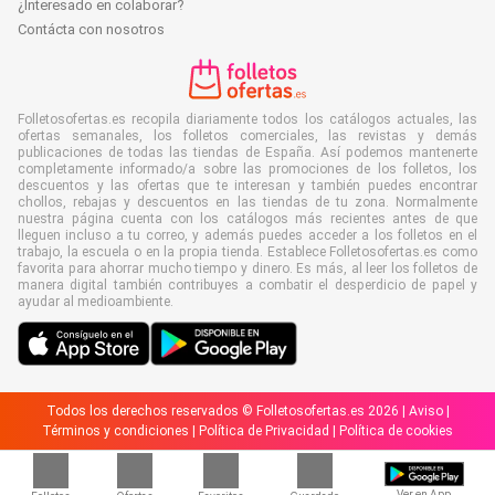
¿Interesado en colaborar?
Contácta con nosotros
Folletosofertas.es recopila diariamente todos los catálogos actuales, las
ofertas semanales, los folletos comerciales, las revistas y demás
publicaciones de todas las tiendas de España. Así podemos mantenerte
completamente informado/a sobre las promociones de los folletos, los
descuentos y las ofertas que te interesan y también puedes encontrar
chollos, rebajas y descuentos en las tiendas de tu zona. Normalmente
nuestra página cuenta con los catálogos más recientes antes de que
lleguen incluso a tu correo, y además puedes acceder a los folletos en el
trabajo, la escuela o en la propia tienda. Establece Folletosofertas.es como
favorita para ahorrar mucho tiempo y dinero. Es más, al leer los folletos de
manera digital también contribuyes a combatir el desperdicio de papel y
ayudar al medioambiente.
Todos los derechos reservados © Folletosofertas.es 2026 |
Aviso
|
Términos y condiciones
|
Política de Privacidad
|
Política de cookies
Ver en App