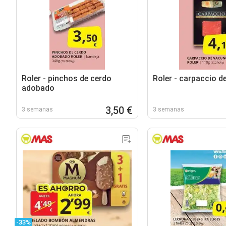
Roler - pinchos de cerdo
Roler - carpaccio d
adobado
3,50 €
3 semanas
3 semanas
-33%