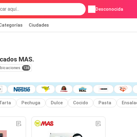
Desconocida
Categorías
Ciudades
rcados MAS.
bicaciones
138
Tarta
Pechuga
Dulce
Cocido
Pasta
Ensala