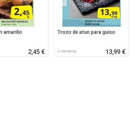
 amarillo
Trozo de atun para guiso
2,45 €
13,99 €
3 semanas