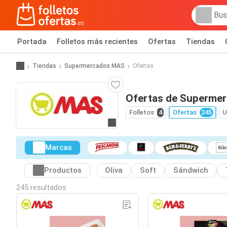
Portada
Folletos más recientes
Ofertas
Tiendas
Tiendas
Supermercados MAS
Ofertas
Ofertas de Superme
Folletos
4
Ofertas
245
U
Ir a la web
Marcas
Productos
Oliva
Soft
Sándwich
245 resultados