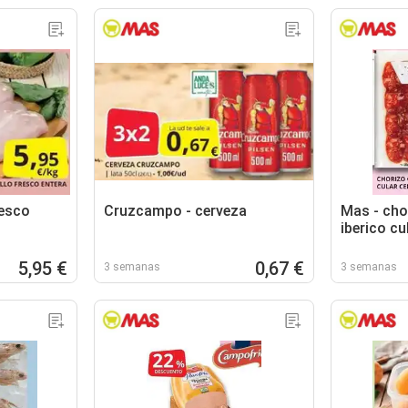
resco
Cruzcampo - cerveza
Mas - cho
iberico cu
5,95 €
0,67 €
3 semanas
3 semanas