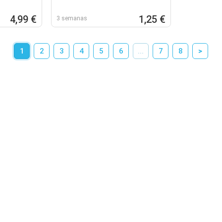
4,99 €
1,25 €
3 semanas
1
2
3
4
5
6
...
7
8
>