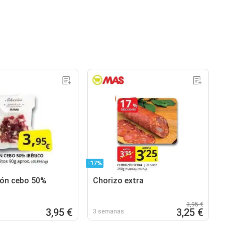
-17%
món cebo 50%
Chorizo extra
3,95 €
3,95 €
3,25 €
3 semanas