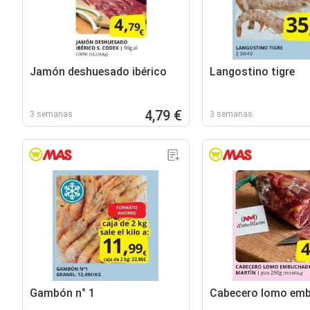
Jamón deshuesado ibérico
Langostino tigre
4,79 €
3 semanas
3 semanas
Gambón n° 1
Cabecero lomo em