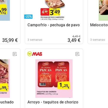
-22%
Campofrío - pechuga de pavo
Melocoton
4,49 €
35,99 €
3,49 €
3 semanas
3 semanas
buchado
Arroyo - taquitos de chorizo