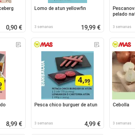
 ceberg
Lomo de atun yellowfin
Pescanova
pelado na
0,90 €
19,99 €
3 semanas
3 semanas
ado
Pesca chico burguer de atun
Cebolla
8,99 €
4,99 €
3 semanas
3 semanas