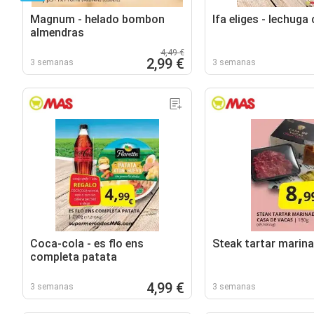
Magnum - helado bombon
Ifa eliges - lechuga
almendras
4,49 €
2,99 €
3 semanas
3 semanas
Coca-cola - es flo ens
Steak tartar marin
completa patata
4,99 €
3 semanas
3 semanas