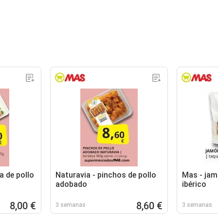
a de pollo
Naturavia - pinchos de pollo
Mas - ja
adobado
ibérico
8,00 €
8,60 €
3 semanas
3 semanas