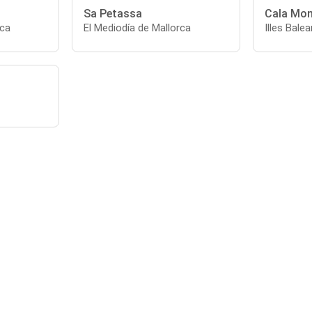
Sa Petassa
Cala Mo
rca
El Mediodía de Mallorca
Illes Balea