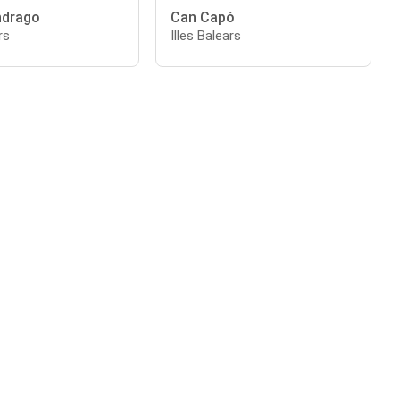
ndrago
Can Capó
rs
Illes Balears