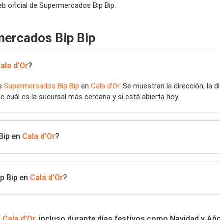
b oficial de Supermercados Bip Bip.
mercados Bip Bip
ala d'Or
?
as
Supermercados Bip Bip
en
Cala d'Or
. Se muestran la dirección, la 
e cuál es la sucursal más cercana y si está abierta hoy.
Bip en
Cala d'Or
?
p Bip en
Cala d'Or
?
n
Cala d'Or
, incluso durante días festivos como Navidad y Añ