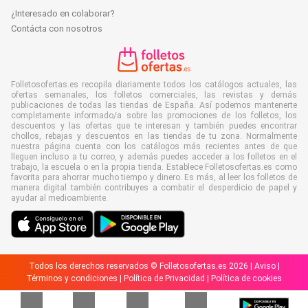
¿Interesado en colaborar?
Contácta con nosotros
Folletosofertas.es recopila diariamente todos los catálogos actuales, las
ofertas semanales, los folletos comerciales, las revistas y demás
publicaciones de todas las tiendas de España. Así podemos mantenerte
completamente informado/a sobre las promociones de los folletos, los
descuentos y las ofertas que te interesan y también puedes encontrar
chollos, rebajas y descuentos en las tiendas de tu zona. Normalmente
nuestra página cuenta con los catálogos más recientes antes de que
lleguen incluso a tu correo, y además puedes acceder a los folletos en el
trabajo, la escuela o en la propia tienda. Establece Folletosofertas.es como
favorita para ahorrar mucho tiempo y dinero. Es más, al leer los folletos de
manera digital también contribuyes a combatir el desperdicio de papel y
ayudar al medioambiente.
Todos los derechos reservados © Folletosofertas.es 2026 |
Aviso
|
Términos y condiciones
|
Política de Privacidad
|
Política de cookies