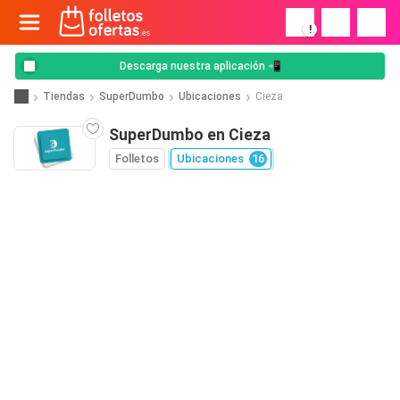
!
Descarga nuestra aplicación 📲
Tiendas
SuperDumbo
Ubicaciones
Cieza
SuperDumbo en Cieza
Folletos
Ubicaciones
16