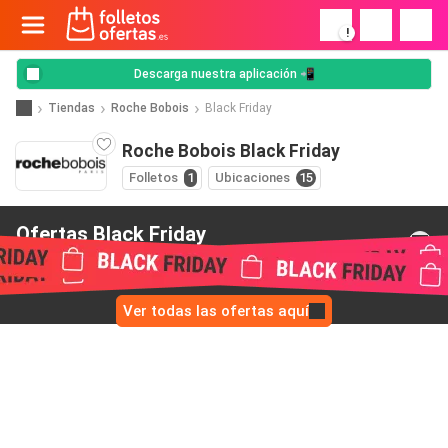
!
Descarga nuestra aplicación 📲
Tiendas
Roche Bobois
Black Friday
Roche Bobois Black Friday
Folletos
1
Ubicaciones
15
Ofertas Black Friday
de Roche Bobois
Ver todas las ofertas aquí