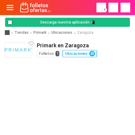
!
Descarga nuestra aplicación 📲
Tiendas
Primark
Ubicaciones
Zaragoza
Primark en Zaragoza
Folletos
1
Ubicaciones
45