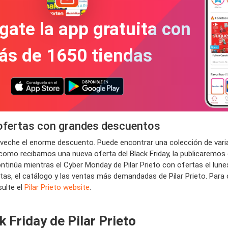
gate la app gratuita con
ás de 1650 tiendas
y ofertas con grandes descuentos
proveche el enorme descuento. Puede encontrar una colección de varia
 como recibamos una nueva oferta del Black Friday, la publicaremos e
inúa mientras el Cyber ​​Monday de Pilar Prieto con ofertas el lunes!
ertas, el catálogo y las ventas más demandadas de Pilar Prieto. Par
sulte el
Pilar Prieto website
.
 Friday de Pilar Prieto