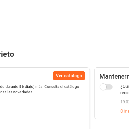
rieto
Mantener
Ver catálogo
¿Qui
ido durante
56
día(s) más. Consulta el catálogo
ierdas las novedades.
reci
19.0
O ir