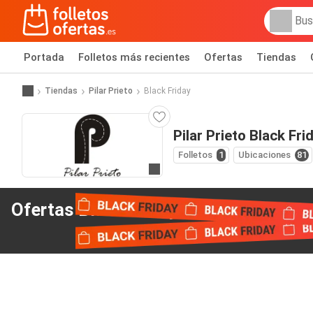
Portada
Folletos más recientes
Ofertas
Tiendas
Tiendas
Pilar Prieto
Black Friday
Pilar Prieto Black Fri
Folletos
1
Ubicaciones
81
Ir a la web
Ofertas Black Friday
de Pilar Prieto