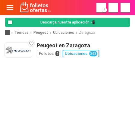
!
Descarga nuestra aplicación 📲
Tiendas
Peugeot
Ubicaciones
Zaragoza
Peugeot en Zaragoza
Folletos
1
Ubicaciones
263