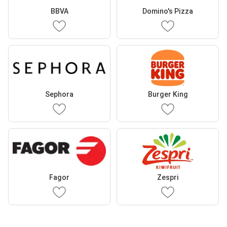
BBVA
Domino's Pizza
Sephora
Burger King
Fagor
Zespri