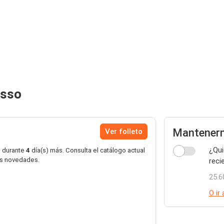
esso
Mantener
Ver folleto
¿Qui
o durante
4
día(s) más. Consulta el catálogo actual
as novedades.
reci
25.6
O ir