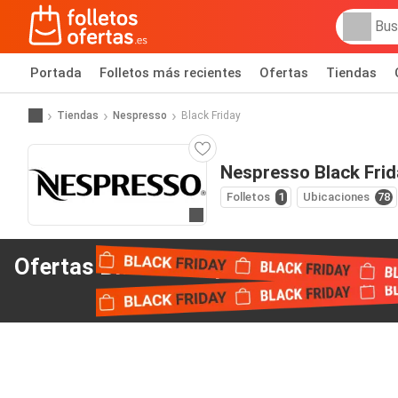
Portada
Folletos más recientes
Ofertas
Tiendas
Tiendas
Nespresso
Black Friday
Nespresso Black Frid
Folletos
1
Ubicaciones
78
Ir a la web
Ofertas Black Friday
de Nespresso