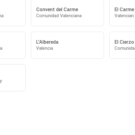
Convent del Carme
El Carme
na
Comunidad Valenciana
Valencia
L'Albereda
El Cierzo
na
Valencia
Comunidad
y