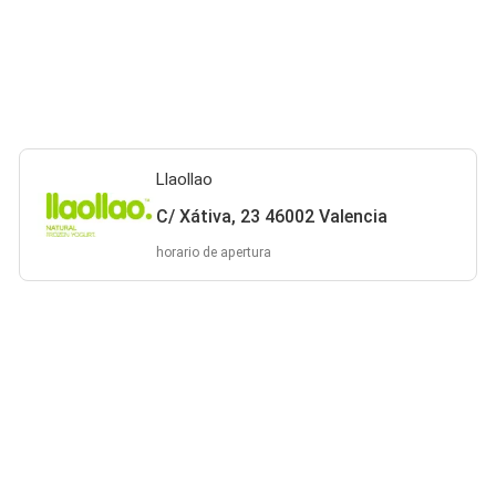
Llaollao
C/ Xátiva, 23 46002 Valencia
horario de apertura