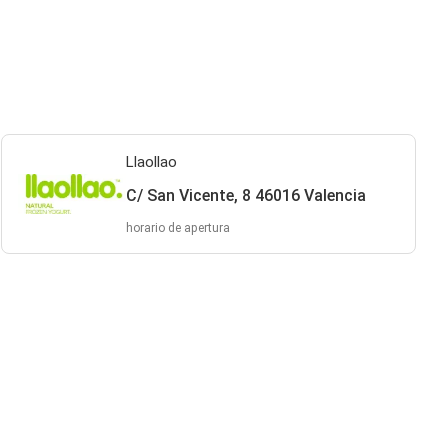
Llaollao
C/ San Vicente, 8 46016 Valencia
horario de apertura