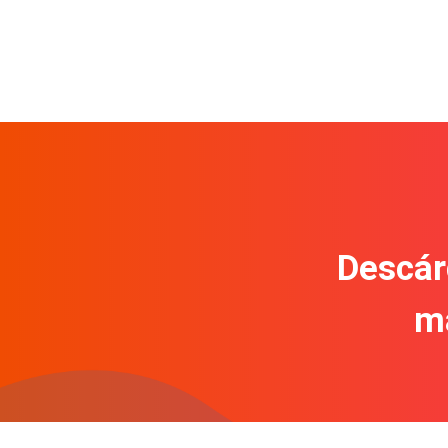
Descár
m