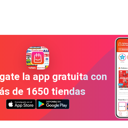
gate la app gratuita con
ás de 1650 tiendas