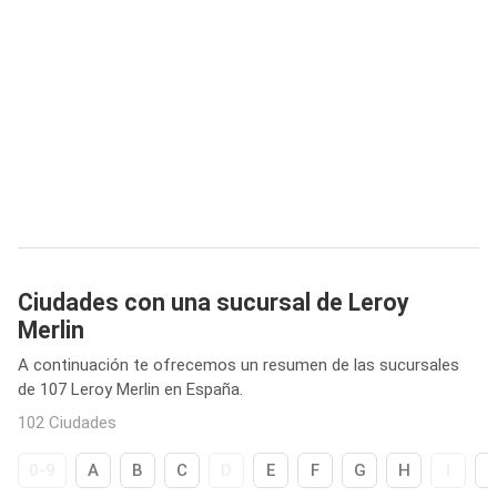
Ciudades con una sucursal de Leroy
Merlin
A continuación te ofrecemos un resumen de las sucursales
de 107 Leroy Merlin en España.
102 Ciudades
0-9
A
B
C
D
E
F
G
H
I