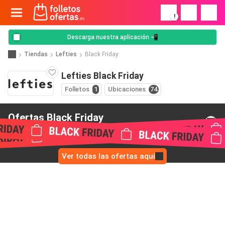
!
Descarga nuestra aplicación 📲
Tiendas
Lefties
Black Friday
Lefties Black Friday
Folletos
1
Ubicaciones
74
Ofertas Black Friday
de Lefties
Ver todas las ofertas aquí