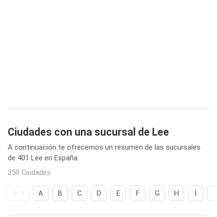
Ciudades con una sucursal de Lee
A continuación te ofrecemos un resumen de las sucursales
de 401 Lee en España.
250 Ciudades
0-9
A
B
C
D
E
F
G
H
I