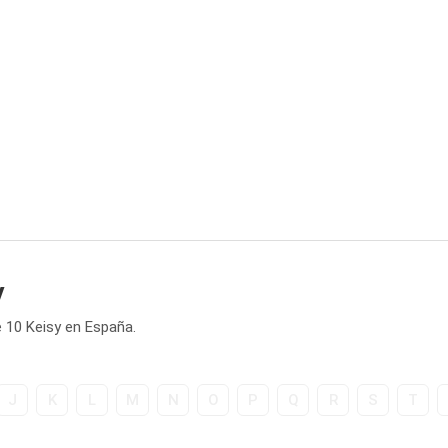
y
 10 Keisy en España.
J
K
L
M
N
O
P
Q
R
S
T