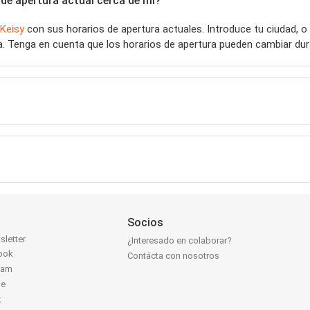
de apertura actual cerca de mí?
Keisy
con sus horarios de apertura actuales. Introduce tu ciudad, 
. Tenga en cuenta que los horarios de apertura pueden cambiar dura
Socios
sletter
¿Interesado en colaborar?
ook
Contácta con nosotros
ram
be
k