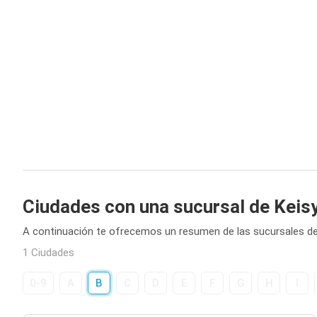
Ciudades con una sucursal de Keis
A continuación te ofrecemos un resumen de las sucursales de
1 Ciudades
0-9
A
B
C
D
E
F
G
H
I