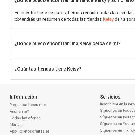
¿Dónde puedo encontrar una tienda Keisy y su horario 
En nuestra base de datos, hemos reunido todas las tiendas
obtendrás un resumen de todas las tiendas
Keisy
de tu zona
¿Dónde puedo encontrar una Keisy cerca de mí?
¿Cuántas tiendas tiene Keisy?
Información
Servicios
Inscribirse en la new
Preguntas frecuentes
Síguenos en Faceb
Anúnciate?
Síguenos en Instag
Todas las ofertas
Síguenos en Youtu
Marcas
Síguenos en TikTo
App Folletosofertas.es