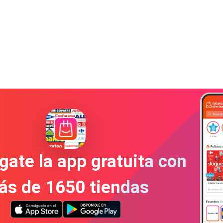
gate la app gratuita con
ás de 1650 tiendas