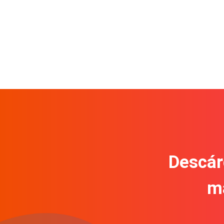
Descár
m