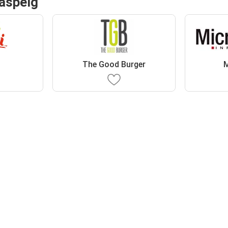
Raspeig
The Good Burger
M