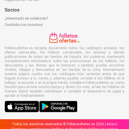
Socios
¿Interesado en colaborar?
Contácta con nosotros
Folletosofertas.es recopila diariamente todos los catálogos actuales, las
ofertas semanales, los folletos comerciales, las revistas y demás
publicaciones de todas las tiendas de España. Así podemos mantenerte
completamente informado/a sobre las promociones de los folletos, los
descuentos y las ofertas que te interesan y también puedes encontrar
chollos, rebajas y descuentos en las tiendas de tu zona. Normalmente
nuestra página cuenta con los catálogos más recientes antes de que
lleguen incluso a tu correo, y además puedes acceder a los folletos en el
trabajo, la escuela o en la propia tienda. Establece Folletosofertas.es como
favorita para ahorrar mucho tiempo y dinero. Es más, al leer los folletos de
manera digital también contribuyes a combatir el desperdicio de papel y
ayudar al medioambiente.
Todos los derechos reservados © Folletosofertas.es 2026 |
Aviso
|