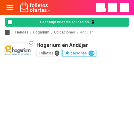
!
Descarga nuestra aplicación 📲
Tiendas
Hogarium
Ubicaciones
Andújar
Hogarium en Andújar
Folletos
2
Ubicaciones
38