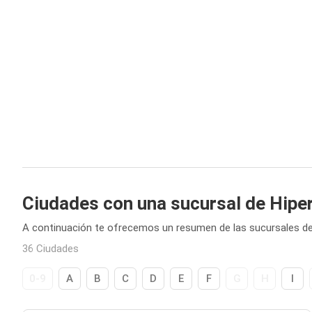
Ciudades con una sucursal de Hipe
A continuación te ofrecemos un resumen de las sucursales de
36 Ciudades
0-9
A
B
C
D
E
F
G
H
I