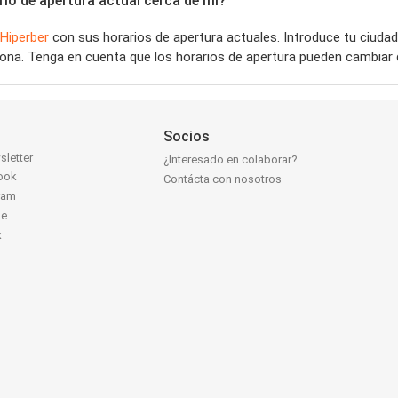
io de apertura actual cerca de mí?
Hiperber
con sus horarios de apertura actuales. Introduce tu ciuda
ona. Tenga en cuenta que los horarios de apertura pueden cambiar d
Socios
sletter
¿Interesado en colaborar?
ook
Contácta con nosotros
ram
be
k