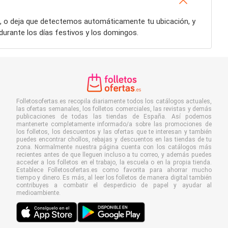
d, o deja que detectemos automáticamente tu ubicación, y
urante los días festivos y los domingos.
Folletosofertas.es recopila diariamente todos los catálogos actuales,
las ofertas semanales, los folletos comerciales, las revistas y demás
publicaciones de todas las tiendas de España. Así podemos
mantenerte completamente informado/a sobre las promociones de
los folletos, los descuentos y las ofertas que te interesan y también
puedes encontrar chollos, rebajas y descuentos en las tiendas de tu
zona. Normalmente nuestra página cuenta con los catálogos más
recientes antes de que lleguen incluso a tu correo, y además puedes
acceder a los folletos en el trabajo, la escuela o en la propia tienda.
Establece Folletosofertas.es como favorita para ahorrar mucho
tiempo y dinero. Es más, al leer los folletos de manera digital también
contribuyes a combatir el desperdicio de papel y ayudar al
medioambiente.