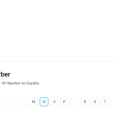
rber
 59 Hiperber en España.
J
K
L
M
N
O
P
Q
R
S
T