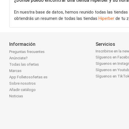
¿Dónde puedo encontrar una tienda Hiperber y su horar
En nuestra base de datos, hemos reunido todas las tiendas
obtendrás un resumen de todas las tiendas
Hiperber
de tu z
Información
Servicios
Inscribirse en la new
Preguntas frecuentes
Síguenos en Faceb
Anúnciate?
Síguenos en Instag
Todas las ofertas
Síguenos en Youtu
Marcas
Síguenos en TikTo
App Folletosofertas.es
Sobre nosotros
Añadir catálogo
Noticias