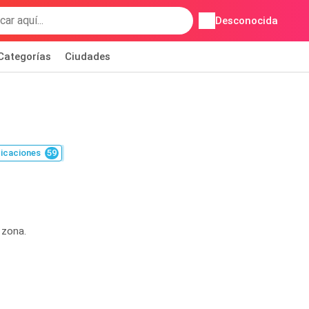
Desconocida
Categorías
Ciudades
icaciones
59
 zona.