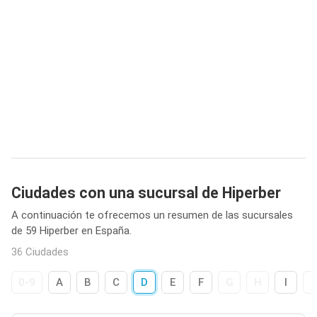
Ciudades con una sucursal de Hiperber
A continuación te ofrecemos un resumen de las sucursales
de 59 Hiperber en España.
36 Ciudades
0-9
A
B
C
D
E
F
G
H
I